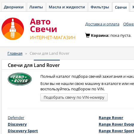
Дворники
Лампы
Масла и жидкости
Фильтры
Свечи
Авто
Доставка и оплата
Обмен
Cвечи
Корзина:
пока пуста.
ИНТЕРНЕТ-МАГАЗИН
Главная
»
Свечи для Land Rover
Свечи для
Land Rover
Полный каталог подбора свечей зажигания и нака
Если вы не нашли свою машину в каталоге или н
воспользуйтесь подбором по VIN.
Подобрать свечу по VIN-номеру
Defender
Range Rover
Discovery
Range Rover Evoq
Discovery Sport
Range Rover Spor