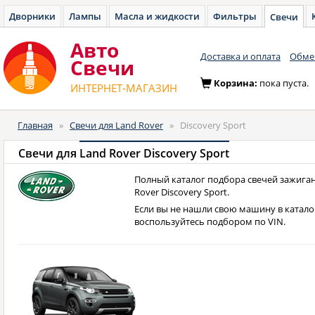
Дворники
Лампы
Масла и жидкости
Фильтры
Свечи
Авто
Доставка и оплата
Обмен
Cвечи
Корзина:
пока пуста.
ИНТЕРНЕТ-МАГАЗИН
Главная
»
Свечи для Land Rover
»
Discovery Sport
Свечи для
Land Rover Discovery Sport
Полный каталог подбора свечей зажиган
Rover Discovery Sport.
Если вы не нашли свою машину в катало
воспользуйтесь подбором по VIN.