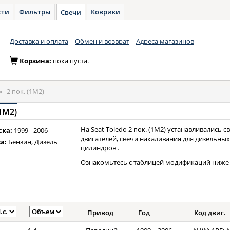
сти
Фильтры
Коврики
Свечи
Доставка и оплата
Обмен и возврат
Адреса магазинов
Корзина:
пока пуста.
»
2 пок. (1M2)
(1M2)
На Seat Toledo 2 пок. (1M2) устанавливались 
ска:
1999 - 2006
двигателей, свечи накаливания для дизельных м
а:
Бензин, Дизель
цилиндров .
Ознакомьтесь с таблицей модификаций ниже 
Привод
Год
Код двиг.