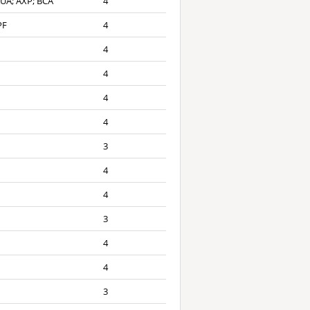
UA; AXP; BCA
4
PF
4
4
4
4
4
3
4
4
3
4
4
3