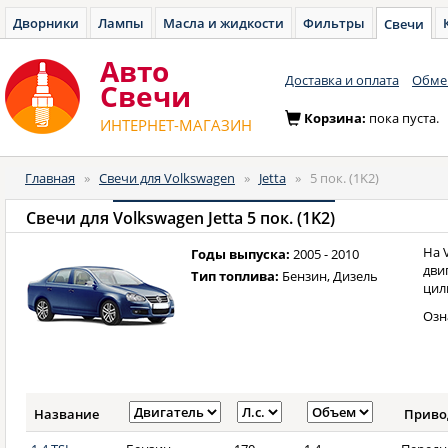
Дворники
Лампы
Масла и жидкости
Фильтры
Свечи
Авто
Доставка и оплата
Обмен
Cвечи
Корзина:
пока пуста.
ИНТЕРНЕТ-МАГАЗИН
Главная
»
Свечи для Volkswagen
»
Jetta
»
5 пок. (1K2)
Свечи для
Volkswagen Jetta 5 пок. (1K2)
На 
Годы выпуска:
2005 - 2010
дви
Тип топлива:
Бензин, Дизель
цил
Озн
Название
Приво