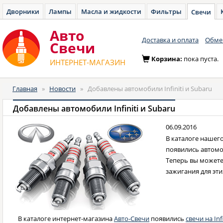
Дворники
Лампы
Масла и жидкости
Фильтры
Свечи
Авто
Доставка и оплата
Обмен
Cвечи
Корзина:
пока пуста.
ИНТЕРНЕТ-МАГАЗИН
Главная
»
Новости
»
Добавлены автомобили Infiniti и Subaru
Добавлены автомобили Infiniti и Subaru
06.09.2016
В каталоге нашег
появились автом
Теперь вы можете
зажигания для эт
В каталоге интернет-магазина
Авто-Свечи
появились
свечи на Infi