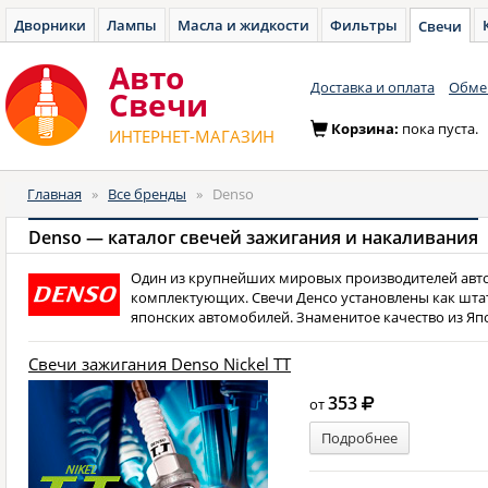
Дворники
Лампы
Масла и жидкости
Фильтры
Свечи
Авто
Доставка и оплата
Обмен
Cвечи
Корзина:
пока пуста.
ИНТЕРНЕТ-МАГАЗИН
Главная
»
Все бренды
»
Denso
Denso — каталог свечей зажигания и накаливания
Один из крупнейших мировых производителей ав
комплектующих. Свечи Денсо установлены как шта
японских автомобилей. Знаменитое качество из Яп
Свечи зажигания Denso Nickel TT
353
от
Подробнее