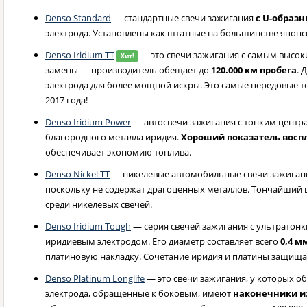
Denso Standard
— стандартные свечи зажигания
с U-образ
электрода. Установлены как штатные на большинстве японс
Denso Iridium TT
— это свечи зажигания с самым высок
Хит!
замены — производитель обещает до
120.000 км пробега
. 
электрода для более мощной искры. Это самые передовые 
2017 года!
Denso Iridium Power
— автосвечи зажигания с тонким центр
благородного металла иридия.
Хороший показатель вос
обеспечивает экономию топлива.
Denso Nickel TT
— никелевые автомобильные свечи зажигани
поскольку не содержат драгоценных металлов. Тончайший 
среди никелевых свечей.
Denso Iridium Tough
— серия свечей зажигания с ультратон
иридиевым электродом. Его диаметр составляет всего
0,4 м
платиновую накладку. Сочетание иридия и платины защищае
Denso Platinum Longlife
— это свечи зажигания, у которых о
электрода, обращённые к боковым, имеют
наконечники и