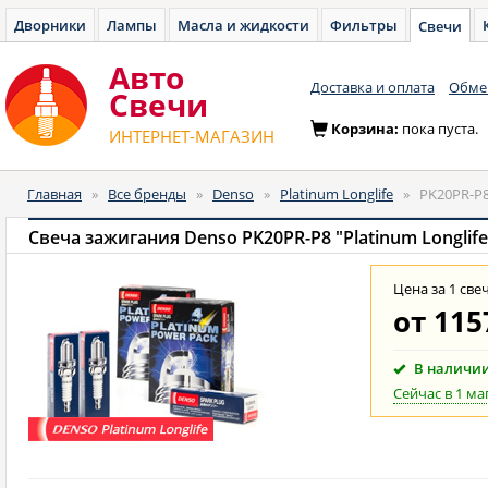
Дворники
Лампы
Масла и жидкости
Фильтры
Свечи
Авто
Доставка и оплата
Обмен
Cвечи
Корзина:
пока пуста.
ИНТЕРНЕТ-МАГАЗИН
Главная
»
Все бренды
»
Denso
»
Platinum Longlife
»
PK20PR-P
Свеча зажигания Denso PK20PR-P8 "Platinum Longlife
Цена за 1 све
от
115
В наличи
Сейчас в 1 ма