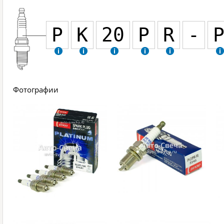
P
K
20
P
R
-
Фотографии