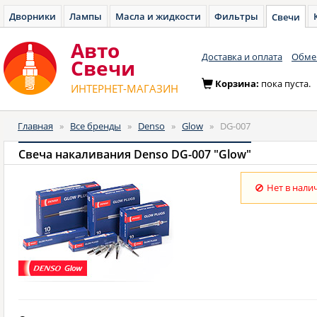
Дворники
Лампы
Масла и жидкости
Фильтры
Свечи
Авто
Доставка и оплата
Обмен
Cвечи
Корзина:
пока пуста.
ИНТЕРНЕТ-МАГАЗИН
Главная
»
Все бренды
»
Denso
»
Glow
»
DG-007
Свеча накаливания Denso DG-007 "Glow"
Нет в нали