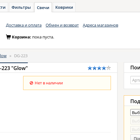
сти
Фильтры
Коврики
Свечи
Доставка и оплата
Обмен и возврат
Адреса магазинов
Корзина:
пока пуста.
low
»
DG-223
Пои
-223 "Glow"
Нет в наличии
Под
По