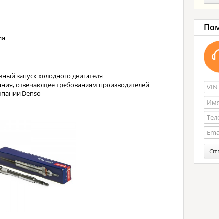
Пом
ия
зный запуск холодного двигателя
ания, отвечающее требованиям производителей
мпании Denso
От