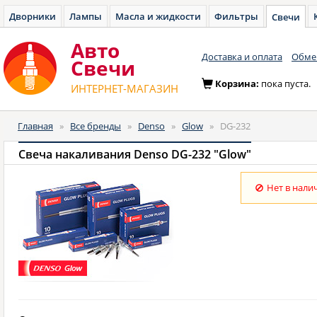
Дворники
Лампы
Масла и жидкости
Фильтры
Свечи
Авто
Доставка и оплата
Обмен
Cвечи
Корзина:
пока пуста.
ИНТЕРНЕТ-МАГАЗИН
Главная
»
Все бренды
»
Denso
»
Glow
»
DG-232
Свеча накаливания Denso DG-232 "Glow"
Нет в нали