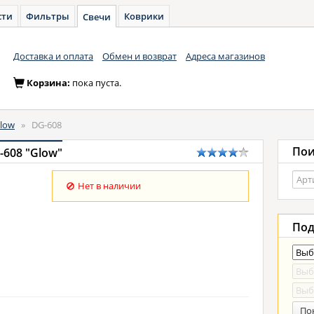
сти
Фильтры
Коврики
Свечи
Доставка и оплата
Обмен и возврат
Адреса магазинов
Корзина:
пока пуста.
low
»
DG-608
Пои
-608 "Glow"
Нет в наличии
Под
По