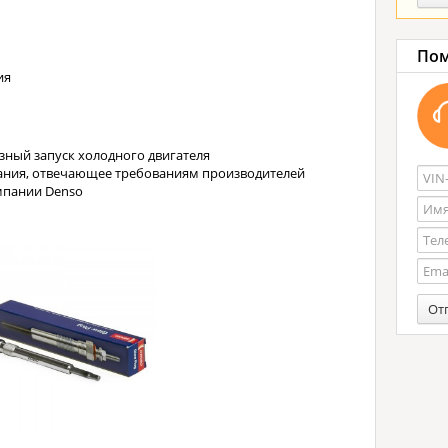
Пом
ия
зный запуск холодного двигателя
ания, отвечающее требованиям производителей
мпании Denso
От