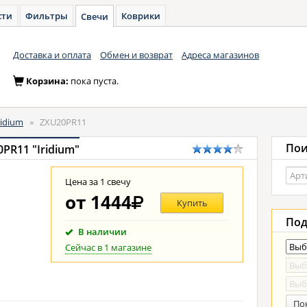
сти
Фильтры
Коврики
Свечи
Доставка и оплата
Обмен и возврат
Адреса магазинов
Корзина:
пока пуста.
ridium
»
ZXU20PR11
Пои
PR11 "Iridium"
Цена за 1 свечу
от
1444
Купить
Под
В наличии
Сейчас в 1 магазине
По