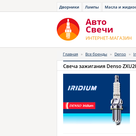
Дворники
Лампы
Масла и жидко
Авто
Cвечи
ИНТЕРНЕТ-МАГАЗИН
Главная
»
Все бренды
»
Denso
»
I
Свеча зажигания Denso ZXU20