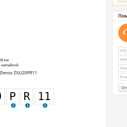
Пом
00 км
й напайкой
 Denso ZXU20PR11
От
0
P
R
11