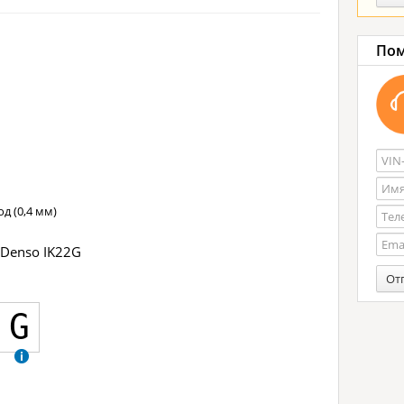
Пом
д (0,4 мм)
 Denso IK22G
От
G