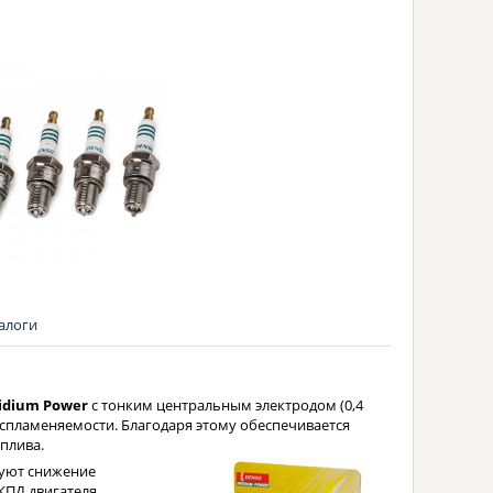
алоги
ridium Power
с тонким центральным электродом (0,4
спламеняемости. Благодаря этому обеспечивается
плива.
уют снижение
КПД двигателя.