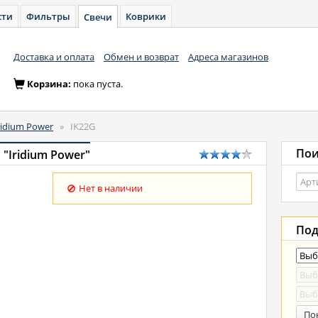
сти
Фильтры
Коврики
Свечи
Доставка и оплата
Обмен и возврат
Адреса магазинов
Корзина:
пока пуста.
ridium Power
»
IK22G
Пои
"Iridium Power"
Нет в наличии
Под
По