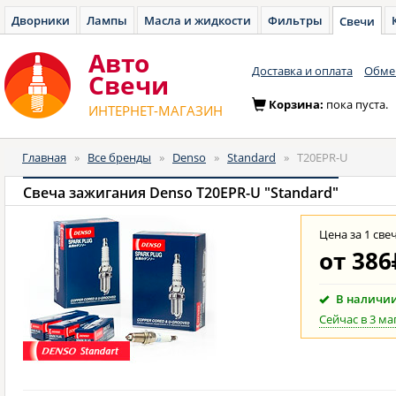
Дворники
Лампы
Масла и жидкости
Фильтры
Свечи
Авто
Доставка и оплата
Обмен
Cвечи
Корзина:
пока пуста.
ИНТЕРНЕТ-МАГАЗИН
Главная
»
Все бренды
»
Denso
»
Standard
»
T20EPR-U
Свеча зажигания Denso T20EPR-U "Standard"
Цена за 1 све
от
386
В наличи
Сейчас в 3 ма