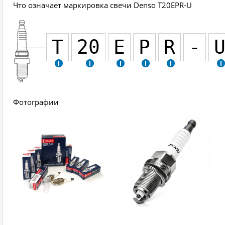
Что означает маркировка свечи Denso T20EPR-U
T
20
E
P
R
-
Фотографии