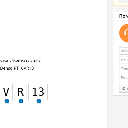
Пом
м
с напайкой из платины
 Denso PT16VR13
V
R
13
От