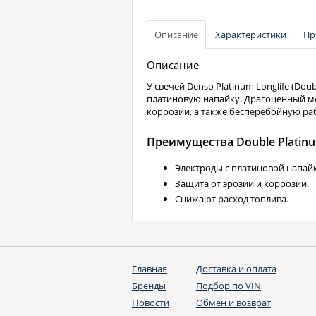
Описание
Характеристики
Пр
Описание
У свечей Denso Platinum Longlife (Do
платиновую напайку. Драгоценный ме
коррозии, а также бесперебойную раб
Преимущества Double Platin
Электроды с платиновой напай
Защита от эрозии и коррозии.
Снижают расход топлива.
Главная
Доставка и оплата
Бренды
Подбор по VIN
Новости
Обмен и возврат