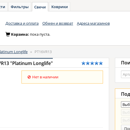
сти
Фильтры
Коврики
Свечи
Доставка и оплата
Обмен и возврат
Адреса магазинов
Корзина:
пока пуста.
latinum Longlife
»
PT16VR13
Пои
13 "Platinum Longlife"
Нет в наличии
Под
По