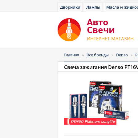
Дворники
Лампы
Масла и жидко
Авто
Cвечи
ИНТЕРНЕТ-МАГАЗИН
Главная
»
Все бренды
»
Denso
»
P
Свеча зажигания Denso PT16VR