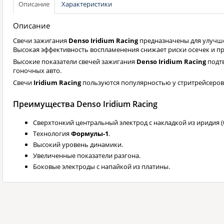
Описание
Характеристики
Описание
Свечи зажигания
Denso Iridium Racing
предназначены для улучше
Высокая эффективность воспламенения снижает риски осечек и п
Высокие показатели свечей зажигания
Denso Iridium Racing
подт
гоночных авто.
Свечи
Iridium Racing
пользуются популярностью у стритрейсеров
Преимущества Denso Iridium Racing
Сверхтонкий центральный электрод с накладкой из иридия (0
Технология
Формулы-1
.
Высокий уровень динамики.
Увеличенные показатели разгона.
Боковые электроды с напайкой из платины.