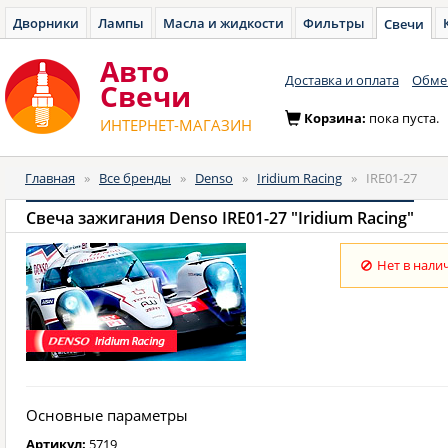
Дворники
Лампы
Масла и жидкости
Фильтры
Свечи
Авто
Доставка и оплата
Обмен
Cвечи
Корзина:
пока пуста.
ИНТЕРНЕТ-МАГАЗИН
Главная
»
Все бренды
»
Denso
»
Iridium Racing
»
IRE01-27
Свеча зажигания Denso IRE01-27 "Iridium Racing"
Нет в нали
Основные параметры
Артикул:
5719