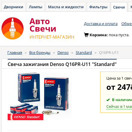
Дворники
Лампы
Масла и жидкости
Фильтры
Свечи
Авто
Доставка и оплата
Обмен
Cвечи
Корзина:
пока пуста.
ИНТЕРНЕТ-МАГАЗИН
Главная
»
Все бренды
»
Denso
»
Standard
»
Q16PR-U11
Свеча зажигания Denso Q16PR-U11 "Standard"
Цена за 1 све
от
247
В наличи
Сейчас в 1 ма